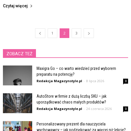
Czytaj więcej
1
2
3
ZOBACZ TEŻ
Maxigra Go – co warto wiedzieć przed wyborem
preparatu na potencję?
Redakcja Magazynstyle.pl
-
8 lipca 2026
0
AutoStore w firmie z dużą liczbą SKU – jak
uporządkować chaos małych produktów?
Redakcja Magazynstyle.pl
-
24 czerwca 2026
0
Personalizowany prezent dla nauczyciela
wychowawcy – jak podziękować za więcej niż lekcje?