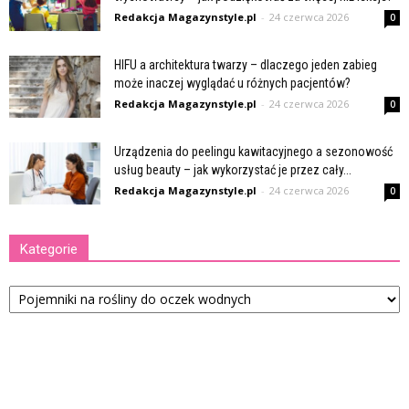
Redakcja Magazynstyle.pl
-
24 czerwca 2026
0
HIFU a architektura twarzy – dlaczego jeden zabieg
może inaczej wyglądać u różnych pacjentów?
Redakcja Magazynstyle.pl
-
24 czerwca 2026
0
Urządzenia do peelingu kawitacyjnego a sezonowość
usług beauty – jak wykorzystać je przez cały...
Redakcja Magazynstyle.pl
-
24 czerwca 2026
0
Kategorie
Kategorie