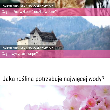
POJEMNIKI NA ROŚLINY DO OCZEK WODNYCH
Czy można wykopać oczko wodne?
POJEMNIKI NA ROŚLINY DO OCZEK WODNYCH
Czym wysypać skarpę?
Jaka roślina potrzebuje najwięcej wody?