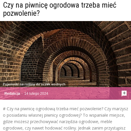
Czy na piwnicę ogrodowa trzeba mieć
pozwolenie?
Pojemniki na rośliny do oczek wodnych
0
Redakcja
-
14 lutego 2024
# Czy na piwnicę ogrodową trzeba mieć pozwolenie? Czy marzysz
o posiadaniu własnej piwnicy ogrodowej? To wspaniałe miejsce,
gdzie możesz przechowywać narzędzia ogrodowe, meble
ogrodowe, czy nawet hodować rośliny. Jednak zanim przystąpisz