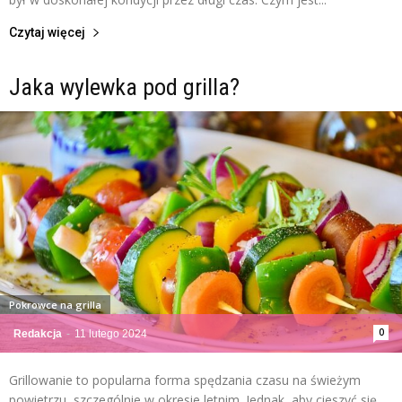
Czytaj więcej
Jaka wylewka pod grilla?
Pokrowce na grilla
0
Redakcja
-
11 lutego 2024
Grillowanie to popularna forma spędzania czasu na świeżym
powietrzu, szczególnie w okresie letnim. Jednak, aby cieszyć się