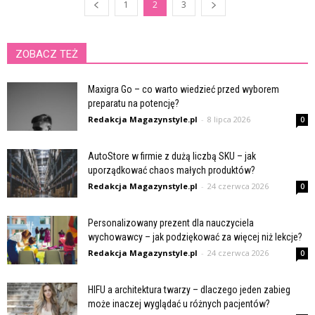
1
2
3
ZOBACZ TEŻ
Maxigra Go – co warto wiedzieć przed wyborem
preparatu na potencję?
Redakcja Magazynstyle.pl
-
8 lipca 2026
0
AutoStore w firmie z dużą liczbą SKU – jak
uporządkować chaos małych produktów?
Redakcja Magazynstyle.pl
-
24 czerwca 2026
0
Personalizowany prezent dla nauczyciela
wychowawcy – jak podziękować za więcej niż lekcje?
Redakcja Magazynstyle.pl
-
24 czerwca 2026
0
HIFU a architektura twarzy – dlaczego jeden zabieg
może inaczej wyglądać u różnych pacjentów?