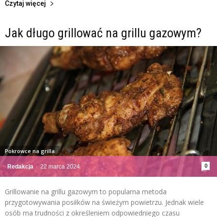
Czytaj więcej
Jak długo grillować na grillu gazowym?
Pokrowce na grilla
0
Redakcja
-
22 marca 2024
Grillowanie na grillu gazowym to popularna metoda
przygotowywania posiłków na świeżym powietrzu. Jednak wiele
osób ma trudności z określeniem odpowiedniego czasu