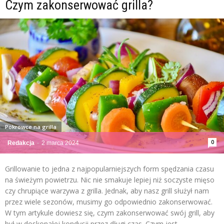
Czym zakonserwować grilla?
Pokrowce na grilla
0
Redakcja
-
2 marca 2024
Grillowanie to jedna z najpopularniejszych form spędzania czasu
na świeżym powietrzu. Nic nie smakuje lepiej niż soczyste mięso
czy chrupiące warzywa z grilla. Jednak, aby nasz grill służył nam
przez wiele sezonów, musimy go odpowiednio zakonserwować.
W tym artykule dowiesz się, czym zakonserwować swój grill, aby
był w doskonałej kondycji przez długi czas. Czym jest...