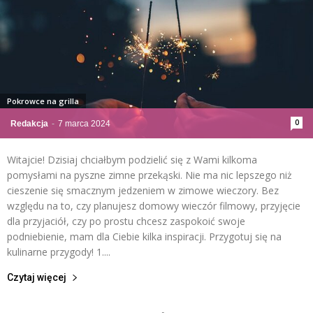
Pokrowce na grilla
0
Redakcja
-
7 marca 2024
Witajcie! Dzisiaj chciałbym podzielić się z Wami kilkoma
pomysłami na pyszne zimne przekąski. Nie ma nic lepszego niż
cieszenie się smacznym jedzeniem w zimowe wieczory. Bez
względu na to, czy planujesz domowy wieczór filmowy, przyjęcie
dla przyjaciół, czy po prostu chcesz zaspokoić swoje
podniebienie, mam dla Ciebie kilka inspiracji. Przygotuj się na
kulinarne przygody! 1....
Czytaj więcej