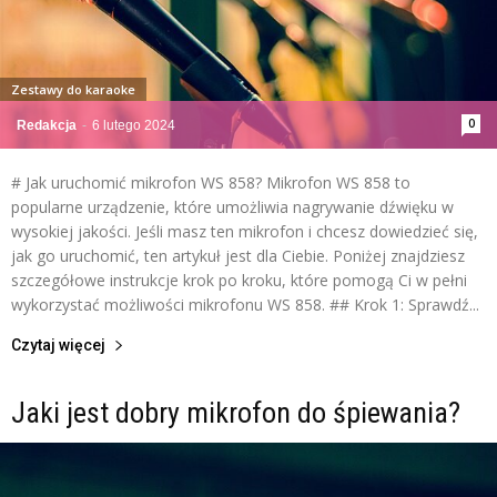
Zestawy do karaoke
0
Redakcja
-
6 lutego 2024
# Jak uruchomić mikrofon WS 858? Mikrofon WS 858 to
popularne urządzenie, które umożliwia nagrywanie dźwięku w
wysokiej jakości. Jeśli masz ten mikrofon i chcesz dowiedzieć się,
jak go uruchomić, ten artykuł jest dla Ciebie. Poniżej znajdziesz
szczegółowe instrukcje krok po kroku, które pomogą Ci w pełni
wykorzystać możliwości mikrofonu WS 858. ## Krok 1: Sprawdź...
Czytaj więcej
Jaki jest dobry mikrofon do śpiewania?