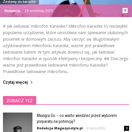
Zestawy do karaoke
0
Redakcja
-
18 września 2023
# Jak ładować mikrofon Karaoke? Mikrofon Karaoke to niezwykle
popularne urządzenie, które umożliwia nam śpiewanie ulubionych
piosenek w domowym zaciszu. Aby cieszyć się długotrwałym
użytkowaniem mikrofonu Karaoke, ważne jest prawidłowe
ładowanie baterii. W tym artykule dowiesz się, jak ładować
mikrofon Karaoke w sposób efektywny i bezpieczny. ## Dlaczego
ważne jest prawidłowe ładowanie mikrofonu Karaoke?
Prawidłowe ładowanie mikrofonu...
Czytaj więcej
ZOBACZ TEŻ
Maxigra Go – co warto wiedzieć przed wyborem
preparatu na potencję?
Redakcja Magazynstyle.pl
-
8 lipca 2026
0