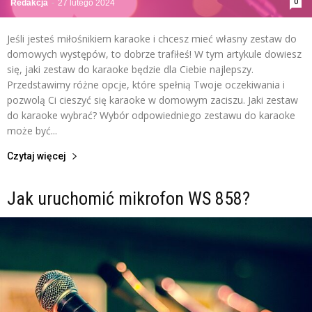
0
Redakcja
-
27 lutego 2024
Jeśli jesteś miłośnikiem karaoke i chcesz mieć własny zestaw do
domowych występów, to dobrze trafiłeś! W tym artykule dowiesz
się, jaki zestaw do karaoke będzie dla Ciebie najlepszy.
Przedstawimy różne opcje, które spełnią Twoje oczekiwania i
pozwolą Ci cieszyć się karaoke w domowym zaciszu. Jaki zestaw
do karaoke wybrać? Wybór odpowiedniego zestawu do karaoke
może być...
Czytaj więcej
Jak uruchomić mikrofon WS 858?