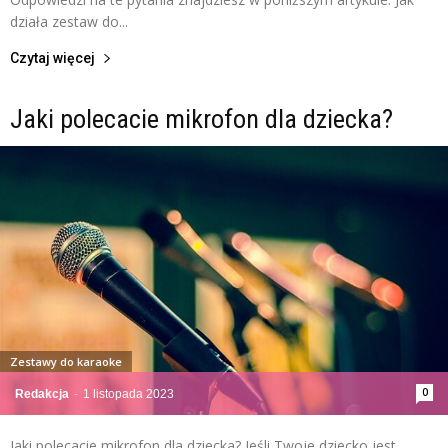
działa zestaw do...
Czytaj więcej
Jaki polecacie mikrofon dla dziecka?
Zestawy do karaoke
0
Redakcja
-
1 listopada 2023
Jaki polecacie mikrofon dla dziecka? Jeśli Twoje dziecko jest