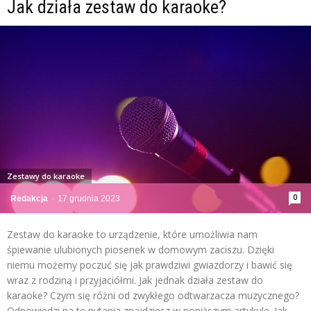
Jak działa zestaw do karaoke?
Zestawy do karaoke
0
Redakcja
-
17 grudnia 2023
Zestaw do karaoke to urządzenie, które umożliwia nam
śpiewanie ulubionych piosenek w domowym zaciszu. Dzięki
niemu możemy poczuć się jak prawdziwi gwiazdorzy i bawić się
wraz z rodziną i przyjaciółmi. Jak jednak działa zestaw do
karaoke? Czym się różni od zwykłego odtwarzacza muzycznego?
Odpowiedzi na te pytania znajdziesz w poniższym artykule. Jak