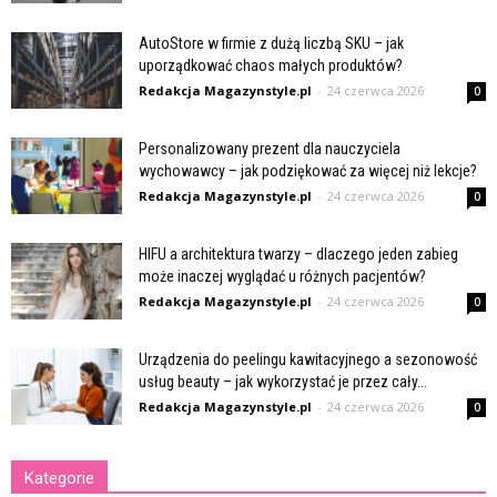
AutoStore w firmie z dużą liczbą SKU – jak
uporządkować chaos małych produktów?
Redakcja Magazynstyle.pl
-
24 czerwca 2026
0
Personalizowany prezent dla nauczyciela
wychowawcy – jak podziękować za więcej niż lekcje?
Redakcja Magazynstyle.pl
-
24 czerwca 2026
0
HIFU a architektura twarzy – dlaczego jeden zabieg
może inaczej wyglądać u różnych pacjentów?
Redakcja Magazynstyle.pl
-
24 czerwca 2026
0
Urządzenia do peelingu kawitacyjnego a sezonowość
usług beauty – jak wykorzystać je przez cały...
Redakcja Magazynstyle.pl
-
24 czerwca 2026
0
Kategorie