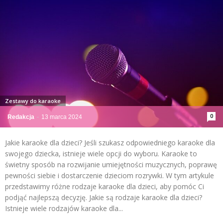
Zestawy do karaoke
0
Redakcja
-
13 marca 2024
Jakie karaoke dla dzieci? Jeśli szukasz odpowiedniego karaoke dla
swojego dziecka, istnieje wiele opcji do wyboru. Karaoke to
świetny sposób na rozwijanie umiejętności muzycznych, poprawę
pewności siebie i dostarczenie dzieciom rozrywki. W tym artykule
przedstawimy różne rodzaje karaoke dla dzieci, aby pomóc Ci
podjąć najlepszą decyzję. Jakie są rodzaje karaoke dla dzieci?
Istnieje wiele rodzajów karaoke dla...