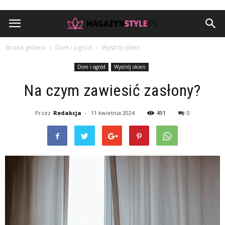
Strona główna
Dom i ogród
Wystrój okien
Dom i ogród
Wystrój okien
Na czym zawiesić zasłony?
Przez
Redakcja
-
11 kwietnia 2024
491
0