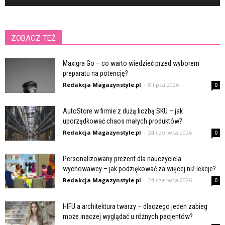
ZOBACZ TEŻ
Maxigra Go – co warto wiedzieć przed wyborem
preparatu na potencję?
Redakcja Magazynstyle.pl
-
8 lipca 2026
0
AutoStore w firmie z dużą liczbą SKU – jak
uporządkować chaos małych produktów?
Redakcja Magazynstyle.pl
-
24 czerwca 2026
0
Personalizowany prezent dla nauczyciela
wychowawcy – jak podziękować za więcej niż lekcje?
Redakcja Magazynstyle.pl
-
24 czerwca 2026
0
HIFU a architektura twarzy – dlaczego jeden zabieg
może inaczej wyglądać u różnych pacjentów?