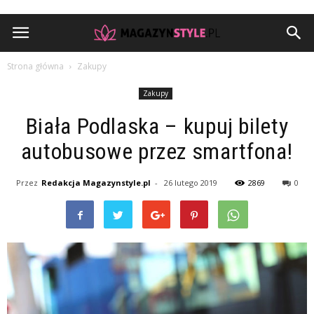
Strona główna
Zakupy
Zakupy
Biała Podlaska – kupuj bilety
autobusowe przez smartfona!
Przez
Redakcja Magazynstyle.pl
-
26 lutego 2019
2869
0